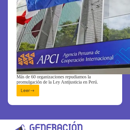
Más de 60 organizaciones repudiamos la
promulgación de la Ley Antijusticia en Perú.
Leer
Organizaciones
condenan
ley
que
restringe
la
labor