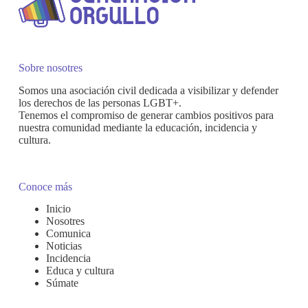
de
la
sociedad
civil
y
Sobre nosotres
vulnera
los
Somos una asociación civil dedicada a visibilizar y defender
los derechos de las personas LGBT+.
derechos
Tenemos el compromiso de generar cambios positivos para
de
nuestra comunidad mediante la educación, incidencia y
las
cultura.
víctimas
Conoce más
Inicio
Nosotres
Comunica
Noticias
Incidencia
Educa y cultura
Súmate