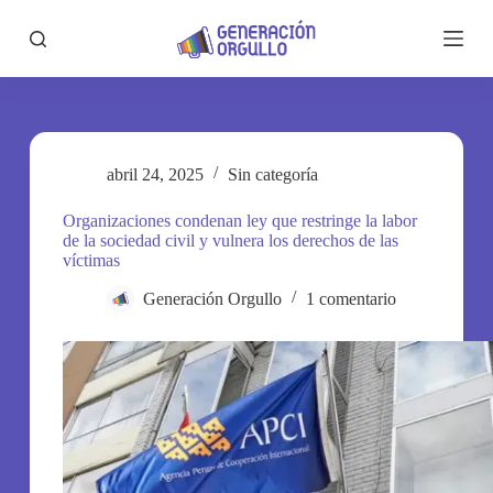
S
a
l
t
a
r
a
l
abril 24, 2025
Sin categoría
c
o
n
Organizaciones condenan ley que restringe la labor
t
de la sociedad civil y vulnera los derechos de las
e
víctimas
n
i
Generación Orgullo
1 comentario
d
o