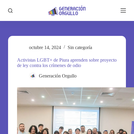
S
a
l
t
a
r
a
l
octubre 14, 2024
Sin categoría
c
o
n
Activistas LGBT+ de Piura aprenden sobre proyecto
t
de ley contra los crímenes de odio
e
n
Generación Orgullo
i
d
o