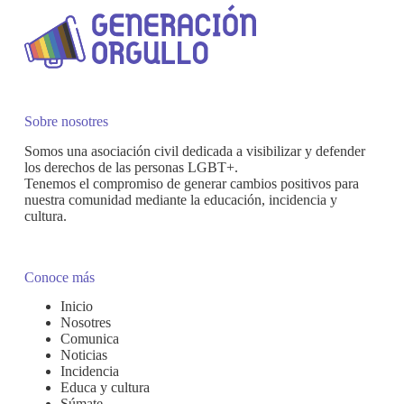
sobre
proyecto
de
ley
contra
los
crímenes
Sobre nosotres
de
odio
Somos una asociación civil dedicada a visibilizar y defender
los derechos de las personas LGBT+.
Tenemos el compromiso de generar cambios positivos para
nuestra comunidad mediante la educación, incidencia y
cultura.
Conoce más
Inicio
Nosotres
Comunica
Noticias
Incidencia
Educa y cultura
Súmate