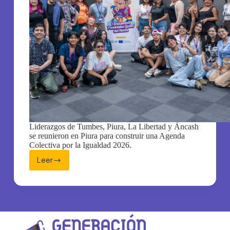
Liderazgos de Tumbes, Piura, La Libertad y Áncash
se reunieron en Piura para construir una Agenda
Colectiva por la Igualdad 2026.
Leer
Líderes
del
norte
construyen
Agenda
Colectiva
por